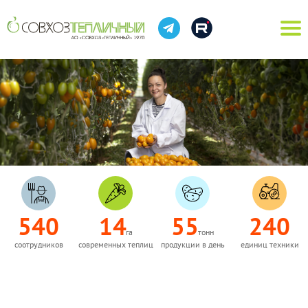
540
14
55
240
га
тонн
соотрудников
современных теплиц
продукции в день
единиц техники