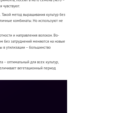
римента, посеял в него семена (чего –
я чувствуют.
. Такой метод выращивания культур без
личные комбинаты. Но используют не
тности и направления волокон. Во-
том без затруднений меняются на новые
ны в утилизации – большинство
а – оптимальный для всех культур,
увеличивает вегетационный период