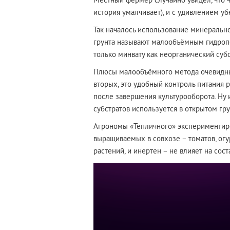
Местный фермер случайно увидел, что че
история умалчивает), и с удивлением уб
Так началось использование минерально
грунта называют малообъёмным гидроп
только минвату как неорганический субс
Плюсы малообъёмного метода очевидны. 
вторых, это удобный контроль питания 
после завершения культурооборота. Ну 
субстратов используется в открытом гр
Агрономы «Тепличного» экспериментиров
выращиваемых в совхозе – томатов, огу
растений, и инертен – не влияет на сост