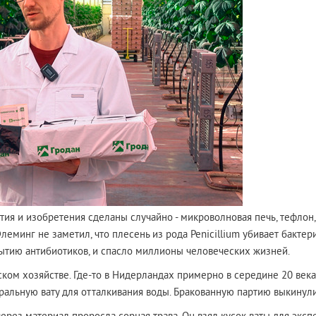
ия и изобретения сделаны случайно - микроволновая печь, тефлон, 
еминг не заметил, что плесень из рода Penicillium убивает бактер
ытию антибиотиков, и спасло миллионы человеческих жизней.
ском хозяйстве. Где-то в Нидерландах примерно в середине 20 век
ральную вату для отталкивания воды. Бракованную партию выкинул