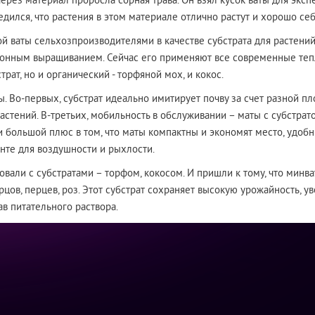
рез материал проросла сорная трава. Он взял кусок ваты для экспе
едился, что растения в этом материале отлично растут и хорошо себ
й ваты сельхозпроизводителями в качестве субстрата для растений
онным выращиванием. Сейчас его применяют все современные теп
трат, но и органический - торфяной мох, и кокос.
Во-первых, субстрат идеально имитирует почву за счет разной пло
растений. В-третьих, мобильность в обслуживании – маты с субстра
и большой плюс в том, что маты компактны и экономят место, удоб
унте для воздушности и рыхлости.
али с субстратами – торфом, кокосом. И пришли к тому, что минват
рцов, перцев, роз. Этот субстрат сохраняет высокую урожайность, 
ав питательного раствора.