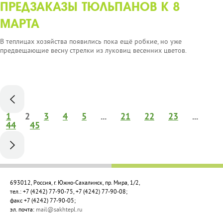
ПРЕДЗАКАЗЫ ТЮЛЬПАНОВ К 8
МАРТА
В теплицах хозяйства появились пока ещё робкие, но уже
предвещающие весну стрелки из луковиц весенних цветов.
1
2
3
4
5
...
21
22
23
...
44
45
693012, Россия, г. Южно-Сахалинск, пр. Мира, 1/2,
тел.: +7 (4242) 77-90-75, +7 (4242) 77-90-08;
факс
+7
(4242) 77-90-05
;
эл. почта:
mail@sakhtepl.ru